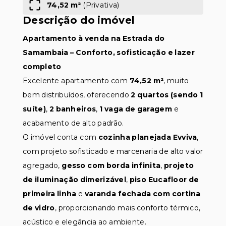
74,52 m²
(
Privativa
)
Descrição do imóvel
Apartamento à venda na Estrada do
Samambaia – Conforto, sofisticação e lazer
completo
Excelente apartamento com
74,52 m²
, muito
bem distribuídos, oferecendo
2 quartos (sendo 1
suíte)
,
2 banheiros
,
1 vaga de garagem
e
acabamento de alto padrão.
O imóvel conta com
cozinha planejada Evviva
,
com projeto sofisticado e marcenaria de alto valor
agregado,
gesso com borda infinita
,
projeto
de iluminação dimerizável
,
piso Eucafloor de
primeira linha
e
varanda fechada com cortina
de vidro
, proporcionando mais conforto térmico,
acústico e elegância ao ambiente.