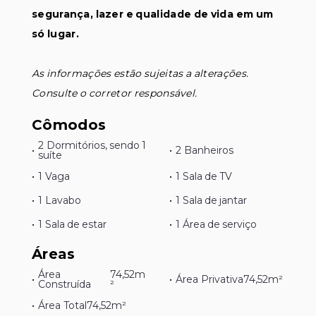
segurança, lazer e qualidade de vida em um
só lugar.
As informações estão sujeitas a alterações.
Consulte o corretor responsável.
Cômodos
2 Dormitórios, sendo 1
•
•
2 Banheiros
suíte
•
1 Vaga
•
1 Sala de TV
•
1 Lavabo
•
1 Sala de jantar
•
1 Sala de estar
•
1 Área de serviço
Áreas
Área
74,52m
•
•
Área Privativa
74,52m²
Construída
²
•
Área Total
74,52m²