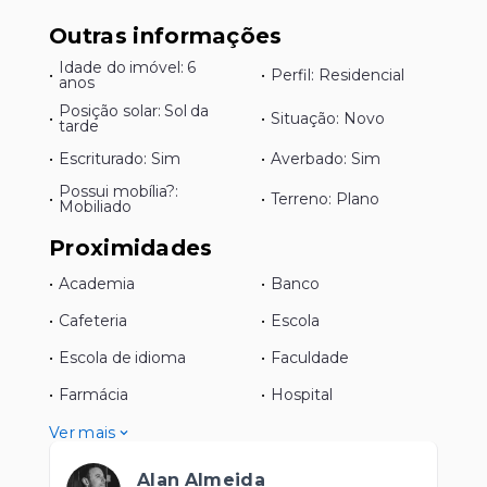
Outras informações
Idade do imóvel: 6
•
•
Perfil: Residencial
anos
Posição solar: Sol da
•
•
Situação: Novo
tarde
•
Escriturado: Sim
•
Averbado: Sim
Possui mobília?:
•
•
Terreno: Plano
Mobiliado
Proximidades
•
Academia
•
Banco
•
Cafeteria
•
Escola
•
Escola de idioma
•
Faculdade
•
Farmácia
•
Hospital
Ver mais
Alan Almeida