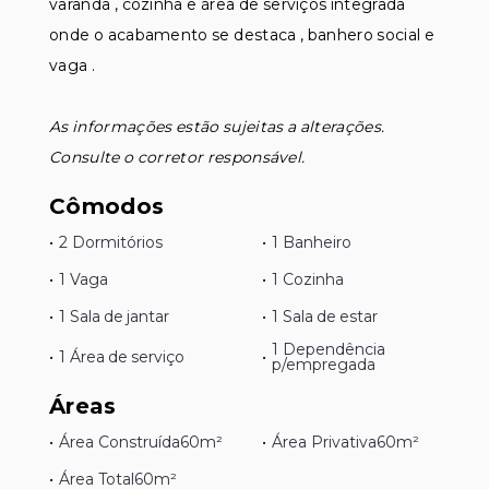
varanda , cozinha e área de serviços integrada
onde o acabamento se destaca , banhero social e
vaga .
As informações estão sujeitas a alterações.
Consulte o corretor responsável.
Cômodos
•
2 Dormitórios
•
1 Banheiro
•
1 Vaga
•
1 Cozinha
•
1 Sala de jantar
•
1 Sala de estar
1 Dependência
•
1 Área de serviço
•
p/empregada
Áreas
•
Área Construída
60m²
•
Área Privativa
60m²
•
Área Total
60m²