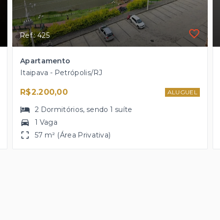
Ref.: 425
Apartamento
Itaipava - Petrópolis/RJ
R$2.200,00
ALUGUEL
2
Dormitórios
, sendo
1
suíte
1 Vaga
57 m² (Área Privativa)