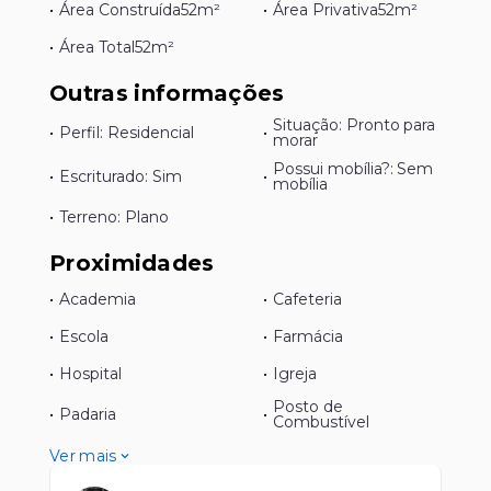
•
Área Construída
52m²
•
Área Privativa
52m²
•
Área Total
52m²
Outras informações
Situação: Pronto para
•
Perfil: Residencial
•
morar
Possui mobília?: Sem
•
Escriturado: Sim
•
mobília
•
Terreno: Plano
Proximidades
•
Academia
•
Cafeteria
•
Escola
•
Farmácia
•
Hospital
•
Igreja
Posto de
•
Padaria
•
Combustível
Ver mais