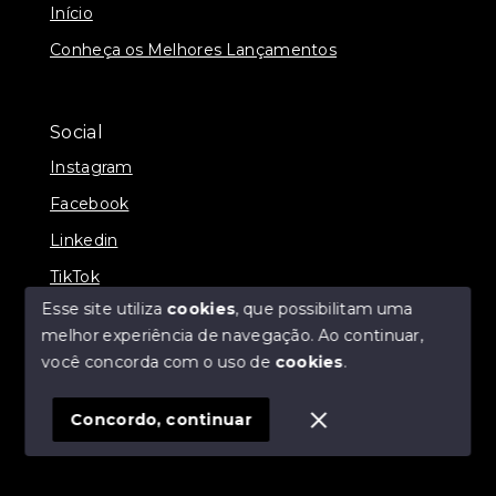
Início
Conheça os Melhores Lançamentos
Social
Instagram
Facebook
Linkedin
TikTok
Esse site utiliza
cookies
, que possibilitam uma
melhor experiência de navegação.
Ao continuar,
você concorda com o uso de
cookies
.
© Copyright 2026 - Sold Consultoria e Imobiliária -
Todos os direitos reservados
Concordo, continuar
SITE PARA IMOBILIARIA