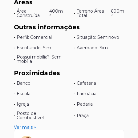
Áreas
Área
400m
Terreno Área
600m
•
•
Construída
²
Total
²
Outras informações
•
Perfil: Comercial
•
Situação: Seminovo
•
Escriturado: Sim
•
Averbado: Sim
Possui mobília?: Sem
•
mobília
Proximidades
•
Banco
•
Cafeteria
•
Escola
•
Farmácia
•
Igreja
•
Padaria
Posto de
•
•
Praça
Combustível
Ver mais