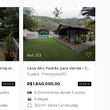
Ref.: 313
Casa Duplex em Araras, Petrópolis/RJ
Casa Alto Padrão para Venda – Cuiabá - Itaipava - RJ
Cuiabá - Petrópolis/RJ
R$1.840.000,00
VENDA
VENDA
suítes
6
Dormitórios
, sendo
3
suítes
4 Vagas
uída)
350 m² (Área Construída)