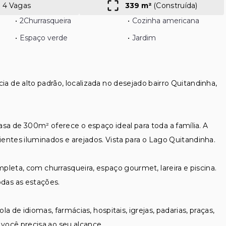
4 Vagas
339 m²
(
Construída
)
•
2
Churrasqueira
•
Cozinha americana
•
Espaço verde
•
Jardim
ia de alto padrão, localizada no desejado bairro Quitandinha,
casa de 300m² oferece o espaço ideal para toda a família. A
ientes iluminados e arejados. Vista para o Lago Quitandinha.
leta, com churrasqueira, espaço gourmet, lareira e piscina.
das as estações.
la de idiomas, farmácias, hospitais, igrejas, padarias, praças,
 você precisa ao seu alcance.