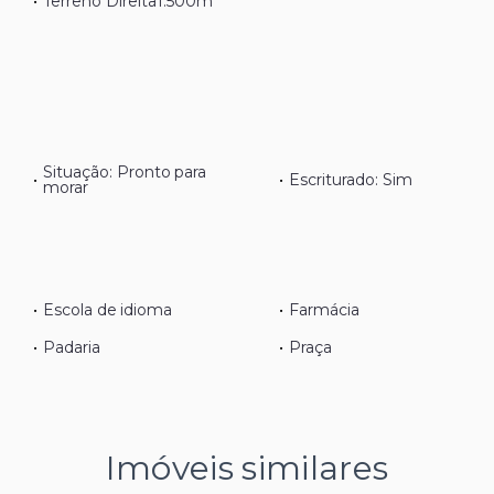
•
Terreno Direita
1.500m
Situação: Pronto para
•
•
Escriturado: Sim
morar
•
Escola de idioma
•
Farmácia
•
Padaria
•
Praça
Imóveis similares