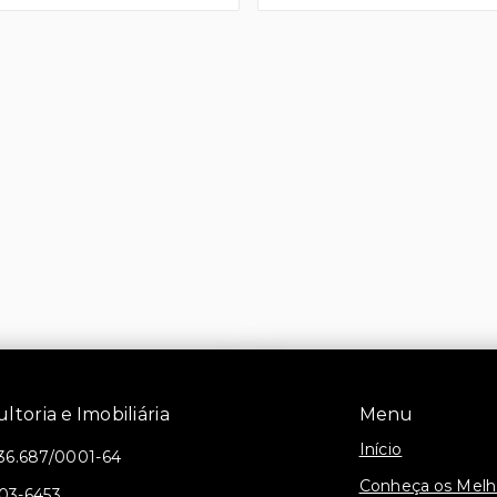
toria e Imobiliária
Menu
Início
36.687/0001-64
Conheça os Mel
403-6453