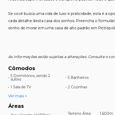
Se você busca uma vida de luxo e praticidade, esta é a o
cada detalhe desta casa dos sonhos. Preencha o formulário
sonho de morar em uma casa de alto padrão em Petrópoli
As informações estão sujeitas a alterações. Consulte o cor
Cômodos
5 Dormitórios, sendo 2
•
•
5 Banheiros
suítes
•
1 Sala de TV
•
2 Cozinhas
Ver mais
Áreas
Terreno Área
1.600m