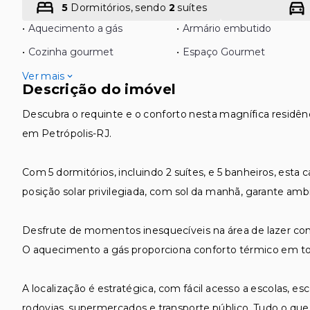
5
Dormitórios, sendo
2
suítes
•
Aquecimento a gás
•
Armário embutido
•
Cozinha gourmet
•
Espaço Gourmet
Ver mais
Descrição do imóvel
Descubra o requinte e o conforto nesta magnífica residênc
em Petrópolis-RJ.
Com 5 dormitórios, incluindo 2 suítes, e 5 banheiros, esta 
posição solar privilegiada, com sol da manhã, garante amb
Desfrute de momentos inesquecíveis na área de lazer comp
O aquecimento a gás proporciona conforto térmico em to
A localização é estratégica, com fácil acesso a escolas, esco
rodovias, supermercados e transporte público. Tudo o que