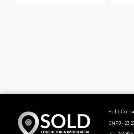
Sold Consul
CNPJ
-
23.2
(24) 97