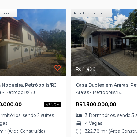
a morar
Pronto para morar
Ref.: 400
 Nogueira, Petrópolis/RJ
 - Petrópolis/RJ
Araras - Petrópolis/RJ
0.000,00
R$1.300.000,00
VENDA
rmitórios
, sendo
2
suítes
3
Dormitórios
, sendo
3
agas
4 Vagas
m² (Área Construída)
322,78 m² (Área Constr