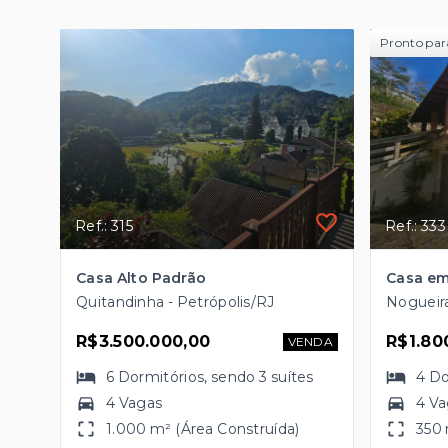
Pronto par
Ref.: 315
Ref.: 333
Casa Alto Padrão
Casa em
Quitandinha - Petrópolis/RJ
Nogueira
R$3.500.000,00
R$1.80
VENDA
6
Dormitórios
, sendo
3
suítes
4
Do
4 Vagas
4 V
1.000 m² (Área Construída)
350 