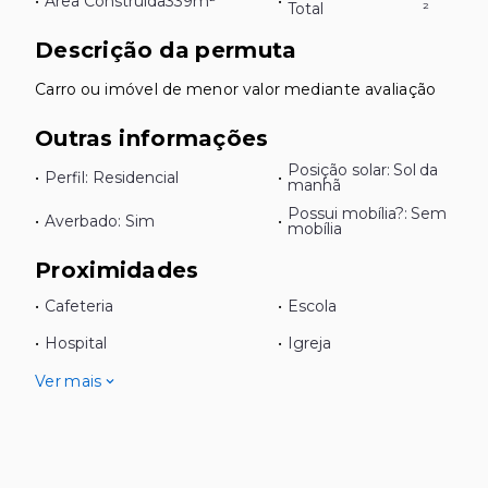
•
Área Construída
339m²
•
Total
²
Descrição da permuta
Carro ou imóvel de menor valor mediante avaliação
Outras informações
Posição solar: Sol da
•
Perfil: Residencial
•
manhã
Possui mobília?: Sem
•
Averbado: Sim
•
mobília
Proximidades
•
Cafeteria
•
Escola
•
Hospital
•
Igreja
Ver mais