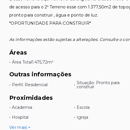
de acesso para o 2º Terreno esse com 1.377,50m2 de topogr
pronto para construir , água e ponto de luz .
*OPORTUNIDADE PARA CONSTRUIR*
As informações estão sujeitas a alterações. Consulte o cor
Áreas
•
Área Total
1.475,72m²
Outras informações
Situação: Pronto para
•
Perfil: Residencial
•
construir
Proximidades
•
Academia
•
Escola
•
Hospital
•
Igreja
Ver mais