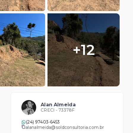
+
12
Alan Almeida
CRECI -
73378F
(24) 97403-6453
alanalmeida@soldconsultoria.com.br