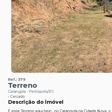
Ref.:
379
Terreno
Carangola - Petrópolis/RJ
•
Cercado
Descrição do imóvel
E esse Terreno aqui hein , no Carangola na Cidade Nova o 