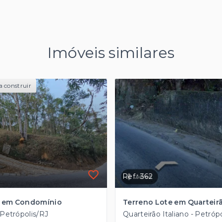
Imóveis similares
a construir
Ref.: 362
o em Condomínio
 Petrópolis/RJ
Quarteirão Italiano - Petróp