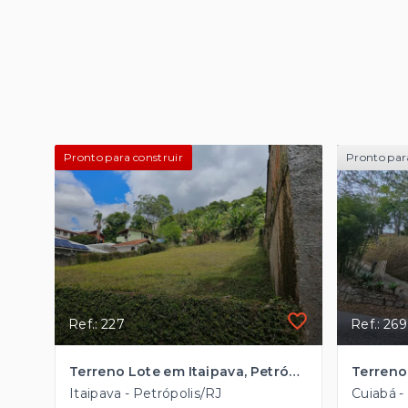
Pronto para construir
Pronto par
Ref.: 227
Ref.: 269
Terreno Lote em Itaipava, Petrópolis/RJ
Terren
Itaipava - Petrópolis/RJ
Cuiabá -