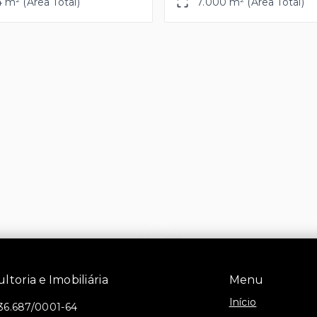
4 m² (Área Total)
7.000 m² (Área Total)
toria e Imobiliária
Menu
Início
36.687/0001-64