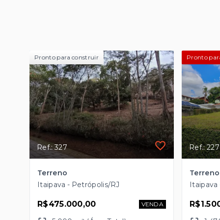
Pronto para construir
Pronto par
Ref.: 327
Ref.: 227
Terreno
Itaipava - Petrópolis/RJ
Itaipava
R$475.000,00
R$1.50
VENDA