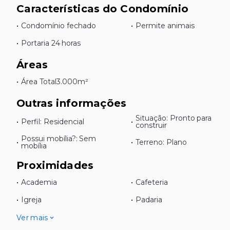
Características do Condomínio
•
Condomínio fechado
•
Permite animais
•
Portaria 24 horas
Áreas
•
Área Total
3.000m²
Outras informações
Situação: Pronto para
•
Perfil: Residencial
•
construir
Possui mobília?: Sem
•
•
Terreno: Plano
mobília
Proximidades
•
Academia
•
Cafeteria
•
Igreja
•
Padaria
Ver mais