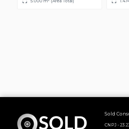
5.000 m² (Área Total)
1.47
Sold Consul
CNPJ
-
23.2